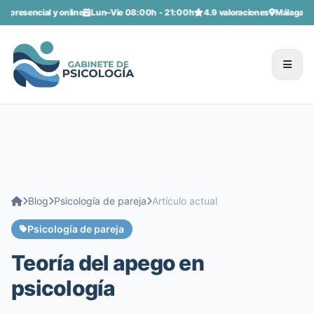
ial y online
Lun–Vie 08:00h - 21:00h
4.9 valoraciones
Málaga centro · junt
Blog
Psicología de pareja
Artículo actual
Psicología de pareja
Teoría del apego en
psicología