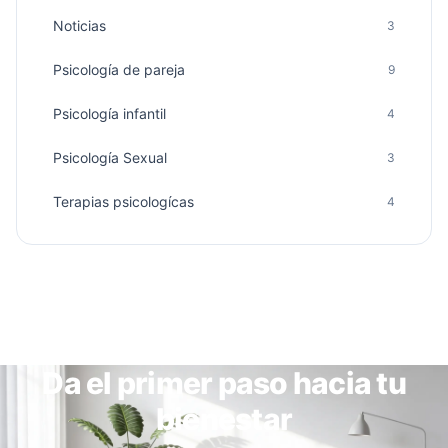
Noticias
3
Psicología de pareja
9
Psicología infantil
4
Psicología Sexual
3
Terapias psicologícas
4
Da el primer paso hacia tu
bienestar