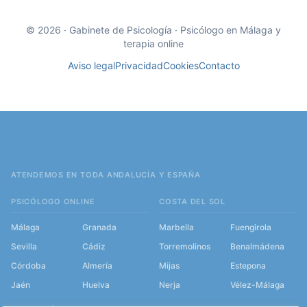
© 2026 · Gabinete de Psicología · Psicólogo en Málaga y
terapia online
Aviso legal
Privacidad
Cookies
Contacto
ATENDEMOS EN TODA ANDALUCÍA Y ESPAÑA
PSICÓLOGO ONLINE
COSTA DEL SOL
Málaga
Granada
Marbella
Fuengirola
Sevilla
Cádiz
Torremolinos
Benalmádena
Córdoba
Almería
Mijas
Estepona
Jaén
Huelva
Nerja
Vélez-Málaga