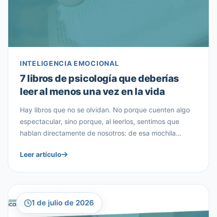
INTELIGENCIA EMOCIONAL
7 libros de psicología que deberías
leer al menos una vez en la vida
Hay libros que no se olvidan. No porque cuenten algo
espectacular, sino porque, al leerlos, sentimos que
hablan directamente de nosotros: de esa mochila
emocional que arrastramos, de esas creencias que nos
Leer artículo
limitan sin darnos cuenta, o de esa pregunta incómoda
que todos nos hacemos alguna vez: ¿qué sentido tiene
todo esto? Desde nuestra experiencia […]
1 de julio de 2026