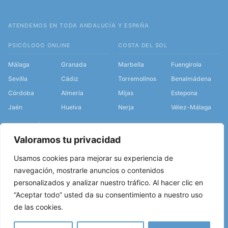
ATENDEMOS EN TODA ANDALUCÍA Y ESPAÑA
PSICÓLOGO ONLINE
COSTA DEL SOL
Málaga
Granada
Marbella
Fuengirola
Sevilla
Cádiz
Torremolinos
Benalmádena
Córdoba
Almería
Mijas
Estepona
Jaén
Huelva
Nerja
Vélez-Málaga
ANDALUCÍA
SERVICIOS
Valoramos tu privacidad
Psicólogo en Granada
Psicólogo en Málaga
Usamos cookies para mejorar su experiencia de
Psicólogo en Sevilla
Terapia de pareja en Málaga
navegación, mostrarle anuncios o contenidos
Psicólogo en Cádiz
Terapia de pareja online
personalizados y analizar nuestro tráfico. Al hacer clic en
INTERIOR MÁLAGA
“Aceptar todo” usted da su consentimiento a nuestro uso
de las cookies.
Psicólogo en Ronda
Psicólogo en Antequera