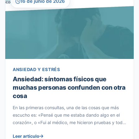
16 de junio de 2026
ANSIEDAD Y ESTRÉS
Ansiedad: síntomas físicos que
muchas personas confunden con otra
cosa
En las primeras consultas, una de las cosas que más
escucho es: «Pensé que me estaba dando algo en el
corazón», o «Fui al médico, me hicieron pruebas y todo
estaba bien, pero yo seguía encontrándome fatal».
Leer artículo
Muchas personas llegan al gabinete después de meses