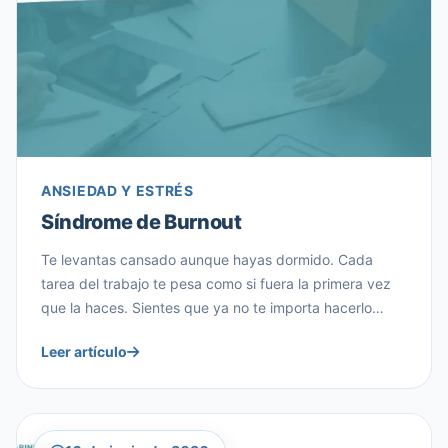
ANSIEDAD Y ESTRÉS
Síndrome de Burnout
Te levantas cansado aunque hayas dormido. Cada
tarea del trabajo te pesa como si fuera la primera vez
que la haces. Sientes que ya no te importa hacerlo
bien, y una parte de ti empieza a preguntarse si esto es
Leer artículo
«solo estrés» o algo más serio. Si te sientes
identificado, es posible que estés atravesando […]