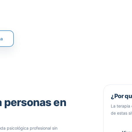
ontacto sin compromiso
na
¿Por qu
a personas en
La terapia 
de estas s
uda psicológica profesional sin