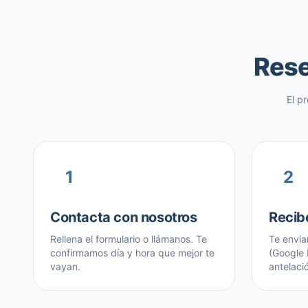
Rese
El p
1
2
Contacta con nosotros
Recib
Rellena el formulario o llámanos. Te
Te envia
confirmamos día y hora que mejor te
(Google
vayan.
antelaci