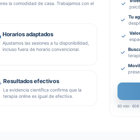
Vives
ieres la comodidad de casa. Trabajamos con el
psicó
Tu a
despl
Valo
Horarios adaptados
espa
Ajustamos las sesiones a tu disponibilidad,
incluso fuera de horario convencional.
Busca
terap
Movil
prese
Resultados efectivos
La evidencia científica confirma que la
terapia online es igual de efectiva.
60 min · 60€