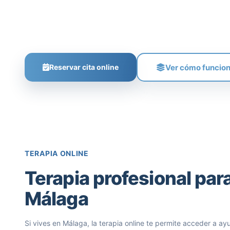
enfoque, misma calidad, desde donde estés.
60 min por sesión
60€ por sesión
Primera toma de c
Ver cómo funcio
Reservar cita online
TERAPIA ONLINE
Terapia profesional par
Málaga
Si vives en Málaga, la terapia online te permite acceder a ay