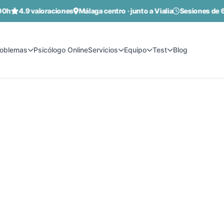
 valoraciones
Málaga centro · junto a Vialia
Sesiones de 60 minut
roblemas
Psicólogo Online
Servicios
Equipo
Test
Blog
en Málaga:
sa
ada para personas en Málaga. Mismo