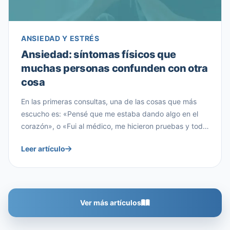
ANSIEDAD Y ESTRÉS
Ansiedad: síntomas físicos que
muchas personas confunden con otra
cosa
En las primeras consultas, una de las cosas que más
escucho es: «Pensé que me estaba dando algo en el
corazón», o «Fui al médico, me hicieron pruebas y todo
estaba bien, pero yo seguía encontrándome fatal».
Leer artículo
Muchas personas llegan al gabinete después de meses
—a veces años— buscando una explicación física a
algo que […]
Ver más artículos