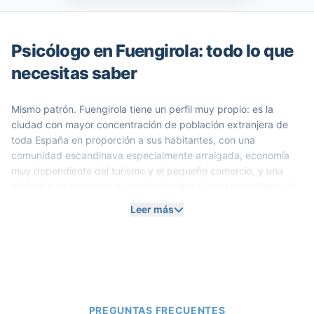
Psicólogo en Fuengirola: todo lo que
necesitas saber
Mismo patrón. Fuengirola tiene un perfil muy propio: es la
ciudad con mayor concentración de población extranjera de
toda España en proporción a sus habitantes, con una
comunidad escandinava especialmente arraigada, economía
muy dependiente del turismo y el pequeño comercio, y una
dinámica de barrios muy marcada entre el paseo marítimo y el
interior. Eso da ángulos únicos que no se pueden usar en
Leer más
ninguna otra página.
Título bloque SEO:
Psicólogo en Fuengirola: todo lo
que necesitas saber
Texto SEO expandible:
Fuengirola es, estadísticamente, una de las ciudades más
internacionales de España. La proporción de residentes
PREGUNTAS FRECUENTES
extranjeros sobre el total de la población es de las más altas