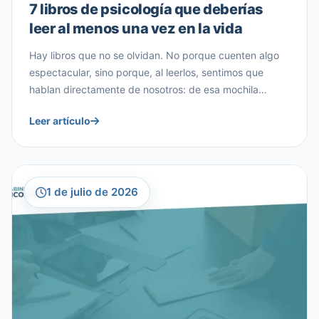
7 libros de psicología que deberías
leer al menos una vez en la vida
Hay libros que no se olvidan. No porque cuenten algo
espectacular, sino porque, al leerlos, sentimos que
hablan directamente de nosotros: de esa mochila
emocional que arrastramos, de esas creencias que nos
Leer artículo
limitan sin darnos cuenta, o de esa pregunta incómoda
que todos nos hacemos alguna vez: ¿qué sentido tiene
todo esto? Desde nuestra experiencia […]
1 de julio de 2026