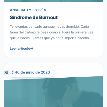
ANSIEDAD Y ESTRÉS
Síndrome de Burnout
Te levantas cansado aunque hayas dormido. Cada
tarea del trabajo te pesa como si fuera la primera vez
que la haces. Sientes que ya no te importa hacerlo
bien, y una parte de ti empieza a preguntarse si esto es
Leer artículo
«solo estrés» o algo más serio. Si te sientes
identificado, es posible que estés atravesando […]
16 de junio de 2026