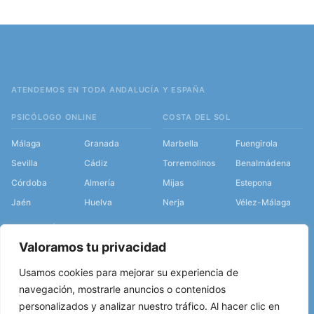
ATENDEMOS EN TODA ANDALUCÍA Y ESPAÑA
PSICÓLOGO ONLINE
COSTA DEL SOL
Málaga
Granada
Marbella
Fuengirola
Sevilla
Cádiz
Torremolinos
Benalmádena
Córdoba
Almería
Mijas
Estepona
Jaén
Huelva
Nerja
Vélez-Málaga
ANDALUCÍA
SERVICIOS
Valoramos tu privacidad
Psicólogo en Granada
Psicólogo en Málaga
Usamos cookies para mejorar su experiencia de
Psicólogo en Sevilla
Terapia de pareja en Málaga
navegación, mostrarle anuncios o contenidos
Psicólogo en Cádiz
Terapia de pareja online
personalizados y analizar nuestro tráfico. Al hacer clic en