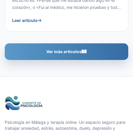
escucho es: «Pensé que me estaba dando algo en el
corazón», o «Fui al médico, me hicieron pruebas y todo
estaba bien, pero yo seguía encontrándome fatal».
Leer artículo
Muchas personas llegan al gabinete después de meses
—a veces años— buscando una explicación física a
algo que […]
Ver más artículos
Gabinete de Psicología
Psicología en Málaga y terapia online. Un espacio seguro para
trabajar ansiedad, estrés, autoestima, duelo, depresión y