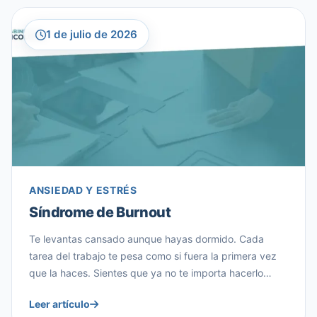
todo esto? Desde nuestra experiencia […]
1 de julio de 2026
ANSIEDAD Y ESTRÉS
Síndrome de Burnout
Te levantas cansado aunque hayas dormido. Cada
tarea del trabajo te pesa como si fuera la primera vez
que la haces. Sientes que ya no te importa hacerlo
bien, y una parte de ti empieza a preguntarse si esto es
Leer artículo
«solo estrés» o algo más serio. Si te sientes