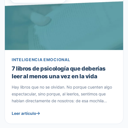
INTELIGENCIA EMOCIONAL
7 libros de psicología que deberías
leer al menos una vez en la vida
Hay libros que no se olvidan. No porque cuenten algo
espectacular, sino porque, al leerlos, sentimos que
hablan directamente de nosotros: de esa mochila
emocional que arrastramos, de esas creencias que nos
Leer artículo
limitan sin darnos cuenta, o de esa pregunta incómoda
que todos nos hacemos alguna vez: ¿qué sentido tiene